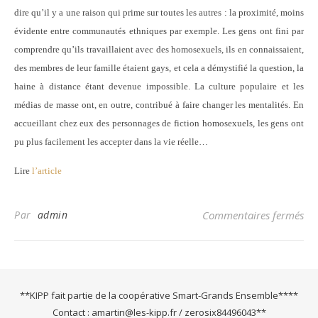
dire qu’il y a une raison qui prime sur toutes les autres : la proximité, moins
évidente entre communautés ethniques par exemple. Les gens ont fini par
comprendre qu’ils travaillaient avec des homosexuels, ils en connaissaient,
des membres de leur famille étaient gays, et cela a démystifié la question, la
haine à distance étant devenue impossible. La culture populaire et les
médias de masse ont, en outre, contribué à faire changer les mentalités. En
accueillant chez eux des personnages de fiction homosexuels, les gens ont
pu plus facilement les accepter dans la vie réelle…
Lire
l’article
su
Par
admin
Commentaires fermés
**KIPP fait partie de la coopérative Smart-Grands Ensemble****
Contact : amartin@les-kipp.fr / zerosix84496043**