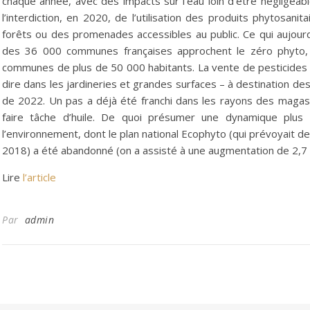
chaque année, avec des impacts sur l’eau loin d’être négligea
l’interdiction, en 2020, de l’utilisation des produits phytosani
forêts ou des promenades accessibles au public. Ce qui aujour
des 36 000 communes françaises approchent le zéro phyto,
communes de plus de 50 000 habitants. La vente de pesticides 
dire dans les jardineries et grandes surfaces – à destination des 
de 2022. Un pas a déjà été franchi dans les rayons des magas
faire tâche d’huile. De quoi présumer une dynamique plus 
l’environnement, dont le plan national Ecophyto (qui prévoyait d
2018) a été abandonné (on a assisté à une augmentation de 2,7
Lire
l’article
Par
admin