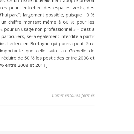
bles. Or un texte nouvellement adopté prévoit
taires pour l’entretien des espaces verts, des
d’hui paraît largement possible, puisque 10 %
 un chiffre montant même à 60 % pour les
« pour un usage non professionnel » – c’est à
particuliers, sera également interdite à partir
ins Leclerc en Bretagne qui pourra peut-être
importante que celle suite au Grenelle de
e réduire de 50 % les pesticides entre 2008 et
 % entre 2008 et 2011).
sur LES ESPACES VE
Commentaires fermés