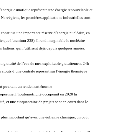
’énergie osmotique représente une énergie renouvelable et
 Norvégiens, les premières applications industrielles sont
m constitue une importante réserve d’énergie nucléaire, en
gie que l’uranium-238). Il rend imaginable le nucléaire
es Indiens, qui l’utilisent déjà depuis quelques années,
t, gratuité de l’eau de mer, exploitable gratuitement 24h
s atouts d’une centrale reposant sur l’énergie thermique
 ont pourtant un rendement énorme
opéenne, l’houlomotricité occuperait en 2020 la
ité, et une cinquantaine de projets sont en cours dans le
s plus important qu’avec une éolienne classique, un coût