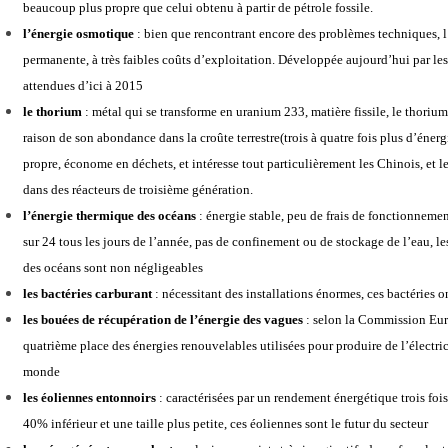
beaucoup plus propre que celui obtenu à partir de pétrole fossile.
l’énergie osmotique
: bien que rencontrant encore des problèmes techniques, l
permanente, à très faibles coûts d’exploitation. Développée aujourd’hui par les
attendues d’ici à 2015
le thorium
: métal qui se transforme en uranium 233, matière fissile, le thoriu
raison de son abondance dans la croûte terrestre(trois à quatre fois plus d’éner
propre, économe en déchets, et intéresse tout particulièrement les Chinois, et l
dans des réacteurs de troisième génération.
l’énergie thermique des océans
: énergie stable, peu de frais de fonctionnemen
sur 24 tous les jours de l’année, pas de confinement ou de stockage de l’eau, le
des océans sont non négligeables
les bactéries carburant
: nécessitant des installations énormes, ces bactéries
les bouées de récupération de l’énergie des vagues
: selon la Commission Eur
quatrième place des énergies renouvelables utilisées pour produire de l’électric
monde
les
éoliennes entonnoirs
: caractérisées par un rendement énergétique trois foi
40% inférieur et une taille plus petite, ces éoliennes sont le futur du secteur