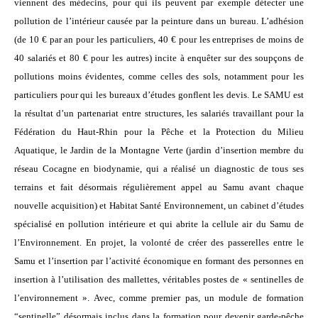
viennent des médecins, pour qui ils peuvent par exemple détecter une
pollution de l’intérieur causée par la peinture dans un bureau. L’adhésion
(de 10 € par an pour les particuliers, 40 € pour les entreprises de moins de
40 salariés et 80 € pour les autres) incite à enquêter sur des soupçons de
pollutions moins évidentes, comme celles des sols, notamment pour les
particuliers pour qui les bureaux d’études gonflent les devis. Le SAMU est
la résultat d’un partenariat entre structures, les salariés travaillant pour la
Fédération du Haut-Rhin pour la Pêche et la Protection du Milieu
Aquatique, le Jardin de la Montagne Verte (jardin d’insertion membre du
réseau Cocagne en biodynamie, qui a réalisé un diagnostic de tous ses
terrains et fait désormais régulièrement appel au Samu avant chaque
nouvelle acquisition) et Habitat Santé Environnement, un cabinet d’études
spécialisé en pollution intérieure et qui abrite la cellule air du Samu de
l’Environnement. En projet, la volonté de créer des passerelles entre le
Samu et l’insertion par l’activité économique en formant des personnes en
insertion à l’utilisation des mallettes, véritables postes de « sentinelles de
l’environnement ». Avec, comme premier pas, un module de formation
“sentinelle” désormais inclus dans la formation pour devenir garde-pêche