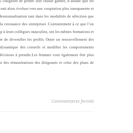
craignent de perdre leur chasse gardée, d’autant que les
rait alors évoluer vers une cooptation plus transparente et
fessionnalisation tant dans les modalités de sélection que
la croissance des entreprises
.
Contrairement à ce que l’on
à leurs collègues masculins, ont les mêmes formations et
e de diversifier les profils. Outre un
renouvellement des
 dynamique des conseils et modifier les comportements
écisions à prendre.
Les femmes vont également être plus
i des rémunérations des dirigeants et celui des plans de
sur LES ATTENTES 
Commentaires fermés