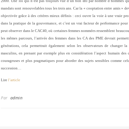
2000. Une loi qui n’est pas toujours vue d’un bon œil par nombre d’hommes qui 
mandats sont renouvelables tous les trois ans. Car la « cooptation entre amis » dev
objectivée grâce à des critères mieux définis
:
ceci ouvre la voie à une vraie pro
dans la pratique de la gouvernance, et c’est un vrai facteur de performance pour 
peut observer dans le CAC40, où
certaines femmes nommées ressemblent beaucoup 
les mêmes parcours
, l’arrivée des femmes dans les CA des PME devrait permettr
générations, cela permettrait également selon les observateurs de
changer la
masculins, en prenant par exemple plus en considération l’aspect humain des d
courageuses et plus pragmatiques pour aborder des sujets sensibles comme celu
succession…
Lire
l’article
Par
admin