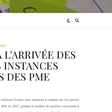
VES
À L’ARRIVÉE DES
 INSTANCES
S DES PME
50 millions d’euros sont soumises à compter du 1er janvier
e 40% en 2017, portant le nombre de sociétés concernées à