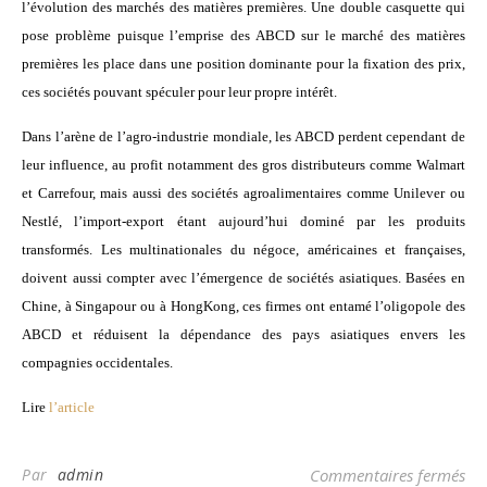
l’évolution des marchés des matières premières. Une double casquette qui
pose problème puisque l’emprise des ABCD sur le marché des matières
premières les place dans une position dominante pour la fixation des prix,
ces sociétés pouvant spéculer pour leur propre intérêt.
Dans l’arène de l’agro-industrie mondiale, les ABCD perdent cependant de
leur influence, au profit notamment des gros distributeurs comme Walmart
et Carrefour, mais aussi des sociétés agroalimentaires comme Unilever ou
Nestlé, l’import-export étant aujourd’hui dominé par les produits
transformés. Les multinationales du négoce, américaines et françaises,
doivent aussi compter avec l’émergence de sociétés asiatiques. Basées en
Chine, à Singapour ou à HongKong, ces firmes ont entamé l’oligopole des
ABCD et réduisent la dépendance des pays asiatiques envers les
compagnies occidentales.
Lire
l’article
su
Par
admin
Commentaires fermés